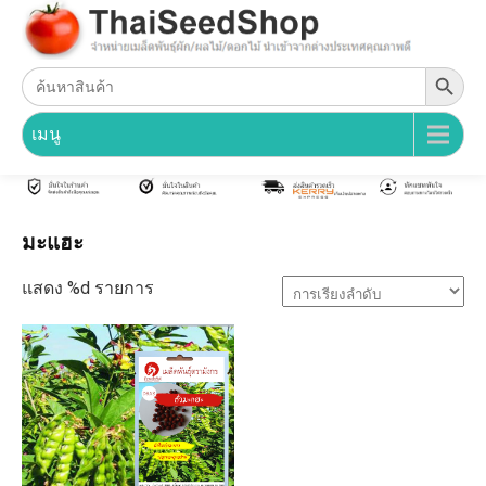
Search Button
Search
for:
เมนู
มะแฮะ
แสดง %d รายการ