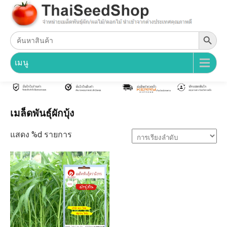
Search Button
Search
for:
เมนู
เมล็ดพันธุ์ผักบุ้ง
แสดง %d รายการ