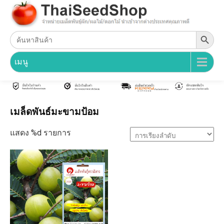
Search Button
Search
for:
เมนู
เมล็ดพันธ์มะขามป้อม
แสดง %d รายการ