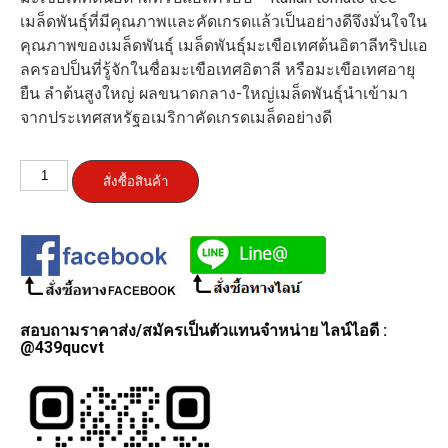
เมล็ดพันธุ์ที่มีคุณภาพและคัดเกรดแล้วเป็นอย่างดีจึงมั่นใจใน
คุณภาพของเมล็ดพันธุ์ เมล็ดพันธุ์มะเขือเทศต้น
อิตาลีทริปแอ
ลครอปป็นที่รู้
จักในชื่อมะเขือเทศอิตาลี หรือมะเขือเทศอายุ
ยืน ลำต้นสูงใหญ่ ผลขนาดกลาง-ใหญ่เมล็ดพันธุ์
นำเข้ามา
จากประเทศสหรัฐอเมร
ิกาคัดเกรดเมล็ดอย่างดี
จำนวน
สั่งซื้อสินค้า
มะเขือ
เทศ
ต้น
อิตาลี
ทริป
แอ
สอบถามราคาส่ง/สมัครเป็นตัวแทนจำหน่าย ไลน์ไอดี :
ลค
@439qucvt
รอป
-
Italian
tomato