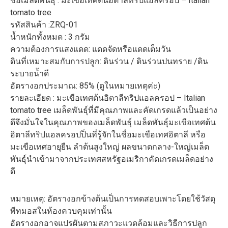
ชื่อเมล็ดพันธุ์ : มะเขือเทศต้นอิตาลีทริปแอลครอป – Italian
tomato tree
รหัสสินค้า :ZRQ-01
น้ำหนักทั้งหมด : 3 กรัม
ความต้องการแสงแดด: แดดจัดหรือแดดเต็มวัน
ดินที่เหมาะสมกับการปลูก: ดินร่วน / ดินร่วนปนทราย /ดิน
ระบายน้ำดี
อัตรางอกประมาณ: 85% (ดูในหมายเหตุค่ะ)
รายละเอียด : มะเขือเทศต้นอิตาลีทริปแอลครอป – Italian
tomato tree
เมล็ดพันธุ์ที่มีคุณภาพและคัดเกรดแล้วเป็นอย่าง
ดีจึงมั่นใจในคุณภาพของเมล็ดพันธุ์ เมล็ดพันธุ์มะเขือเทศต้น
อิตาลีทริปแอลครอปป็นที่รู้
จักในชื่อมะเขือเทศอิตาลี หรือ
มะเขือเทศอายุยืน ลำต้นสูงใหญ่ ผลขนาดกลาง-ใหญ่เมล็ด
พันธุ์
นำเข้ามาจากประเทศสหรัฐอเมร
ิกาคัดเกรดเมล็ดอย่าง
ดี
หมายเหตุ: อัตรางอกข้างต้นเป็นการทดสอบเพาะโดยใช้วัสดุ
พีทมอสในห้องควบคุมเท่านั้น
อัตรางอกอาจแปรผันตามสภาวะแวดล้อมและวิธีการปลูก