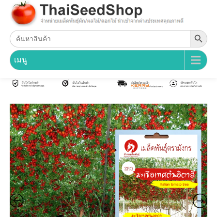
Search Button
Search
for:
เมนู