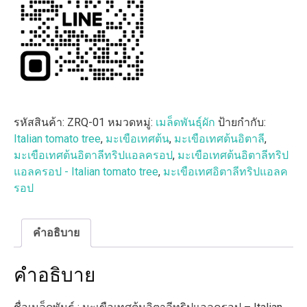
tree
(จำหน่าย
เมล็ด
พันธุ์
นำ
เข้า
จาก
ต่าง
รหัสสินค้า:
ZRQ-01
หมวดหมู่:
เมล็ดพันธุ์ผัก
ป้ายกำกับ:
ประเทศ
Italian tomato tree
,
มะเขือเทศต้น
,
มะเขือเทศต้นอิตาลี
,
คุณภาพ
มะเขือเทศต้นอิตาลีทริปแอลครอป
,
มะเขือเทศต้นอิตาลีทริป
ดี)
แอลครอป - Italian tomato tree
,
มะเขือเทศอิตาลีทริปแอลค
ชิ้น
รอป
คำอธิบาย
คำอธิบาย