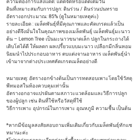
ความต้องการแสงแดด: แดดจัดหรือแดดเต็มวัน
ดินที่เหมาะสมกับการปลูก: ดินร่วน / ดินร่วนปนทราย
อัตรางอกประมาณ: 85% (ดูในหมายเหตุค่ะ)
รายละเอียด : เมล็ดพันธุ์ที่มีคุณภาพและคัดเกรดแล้วเป็น
อย่างดีจึงมั่นใจในคุณภาพของเมล็ดพันธุ์ เมล็ดพันธุ์มะนาว
ต้น – Lemon Tree เป็นมะนาวขนาดเล็ก ปลูกในกระถางได้
เติบโตได้ดี ให้ผลดก ผลเปรี้ยวแบบมะนาว เปลือกมีกลิ่นหอม
นิยมนำไปประกอบอาหาร ตบแต่งจานอาหาร เมล็ดพันธุ์นำ
เข้ามาจากต่างประเทศคัดเกรดเมล็ดอย่างดี
หมายเหตุ: อัตรางอกข้างต้นเป็นการทดสอบเพาะโดยใช้วัสดุ
พีทมอสในห้องควบคุมเท่านั้น
อัตรางอกอาจแปรผันตามสภาวะแวดล้อมและวิธีการปลูก
ของผู้ปลูก เช่น ดินที่ใช้หรือวัสดุที่ใช้
วิธีการเพาะ อุปกรณ์ในการเพาะ อุณหภูมิ ความชื้น เป็นต้น
*หากมีข้อมูลสงสัยสอบถามเพิ่มเติมเกี่ยวกับเมล็ดพันธุ์ทักแช
ทมานะค่ะ