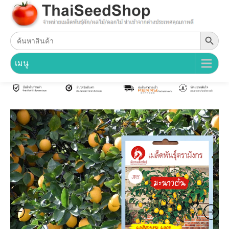
Search Button
Search
for:
เมนู