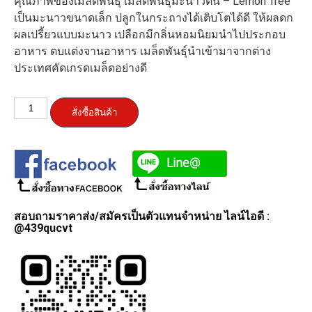
คุณภาพของเมล็ดพันธุ์ เมล็ดพันธุ์มะนาวต้น – Lemon Tree
เป็นมะนาวขนาดเล็ก ปลูกในกระถางได้เติบโตได้ดี ให้ผลดก
ผลเปรี้ยวแบบมะนาว เปลือกมีกลิ่นหอมนิยมนำไปประกอบ
อาหาร ตบแต่งจานอาหาร เมล็ดพันธุ์นำเข้ามาจากต่าง
ประเทศคัดเกรดเมล็ดอย่างดี
จำนวน
สั่งซื้อสินค้า
เมล็ด
พันธุ์
มะนาว
ต้น
–
Lemon
สอบถามราคาส่ง/สมัครเป็นตัวแทนจำหน่าย ไลน์ไอดี :
Tree
@439qucvt
(เมล็ด
พันธุ์
คุณภาพ
ดี)
ชิ้น